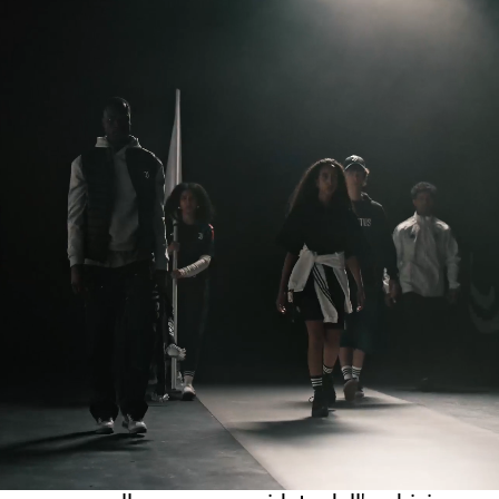
JOIN THE TEAM
BEHIND THE
TEAMS!
In
Juventus
, il lavoro è una sfida che
affrontiamo
insieme
.
Crediamo nelle idee che fanno progredire le